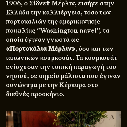
1906, ο Σίδνεϋ Μέρλιν, εισήγε στην
Ελλάδα την καλλιέργεια, τόσο των
πορτοκαλιών της αμερικανικής
ποικιλίας ‘’Washington navel’’, τα
οποία έγιναν γνωστά ως
«Πορτοκάλια Μέρλιν»
, όσο και των
ιαπωνικών κουμκουάτ. Τα κουμκουάτ
ενίσχυσαν την τοπική παραγωγή του
νησιού, σε σημείο μάλιστα που έγιναν
συνώνυμα με την Κέρκυρα στο
διεθνές προσκήνιο.