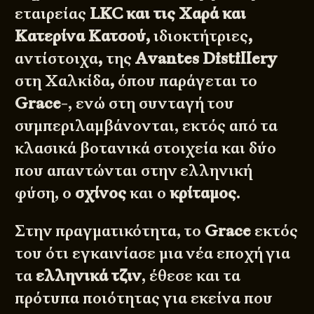
εταιρείας
LKC και τις Χαρά και
Κατερίνα Κατσού,
ιδιοκτήτριες
,
αντίστοιχα
,
της
Avantes Distillery
στη Χαλκίδα
,
όπου παράγεται το
Grace
-, ενώ στη συνταγή του
συμπεριλαμβάνονται, εκτός από τα
κλασικά βοτανικά στοιχεία και δύο
που απαντώνται στην ελληνική
φύση, ο
σχίνος
και ο
κρίταμος
.
Στην πραγματικότητα, το
Grace
εκτός
του ότι εγκαινίασε μια νέα εποχή για
τα
ελληνικά τζιν
, έθεσε και τα
πρότυπα ποιότητας για εκείνα που