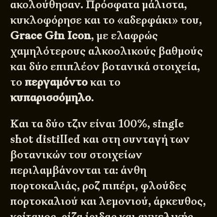
ακολούθησαν. Πρόσφατα μάλιστα,
κυκλοφόρησε και το «αδερφάκι» του,
Grace Gin Icon
, με ελαφρώς
χαμηλότερους αλκοολικούς βαθμούς
και δύο επιπλέον βοτανικά στοιχεία,
το
περγαμόντο
και το
κυπαρισσόμηλο
.
Και τα δύο τζιν είναι 100%, single
shot distilled και στη συνταγή των
βοτανικών του στοιχείων
περιλαμβάνονται τα: άνθη
πορτοκαλιάς, ροζ πιπέρι, φλούδες
πορτοκαλιού και λεμονιού, άρκευθος,
κρίταμος, ρίζα ίριδας και αγγελικής,