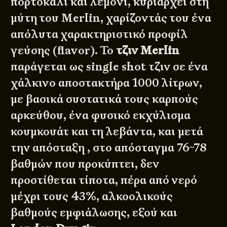
πορτοκάλι και λεμόνι, κυριαρχεί στη
μύτη του Merlin, χαρίζοντάς του ένα
απόλυτα χαρακτηριστικό προφίλ
γεύσης (flavor). Το
τζιν Merlin
παράγεται ως single shot τζιν σε ένα
χάλκινο αποστακτήρα 1000 λίτρων,
με βασικά συστατικά τους καρπούς
© 2011 - 2026
DESIGNED BY
DpS
BITTERBOOZE
ATHENS
αρκεύθου, ένα φυσικό εκχύλισμα
κουμκουάτ και τη λεβάντα, και μετά
την απόσταξη , στο απόσταγμα 76-78
βαθμών που προκύπτει, δεν
προστίθεται τίποτα, πέρα από νερό
μέχρι τους 43%, αλκοολικούς
βαθμούς εμφιάλωσης, εξού και