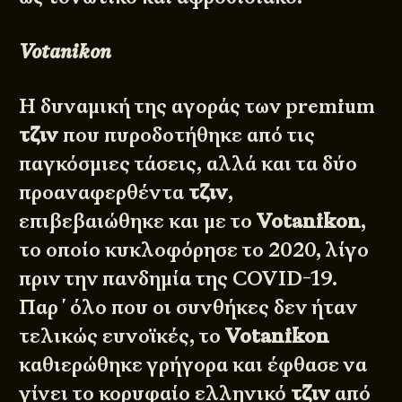
Votanikon
Η δυναμική της αγοράς των premium
τζιν
που πυροδοτήθηκε από τις
παγκόσμιες τάσεις, αλλά και τα δύο
προαναφερθέντα
τζιν
,
επιβεβαιώθηκε και με το
Votanikon
,
το οποίο κυκλοφόρησε το 2020, λίγο
πριν την πανδημία της COVID-19.
Παρ΄όλο που οι συνθήκες δεν ήταν
τελικώς ευνοϊκές, το
Votanikon
καθιερώθηκε γρήγορα και έφθασε να
γίνει το κορυφαίο ελληνικό
τζιν
από