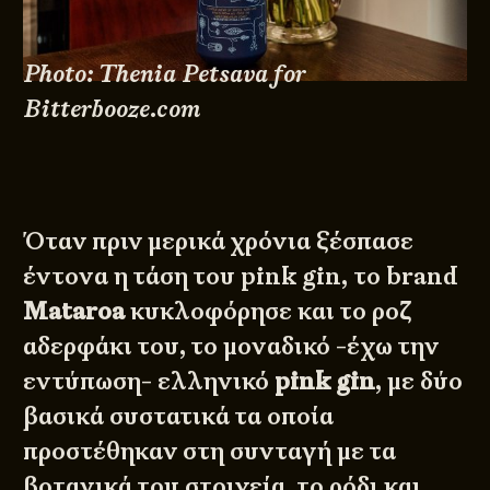
Photo: Thenia Petsava for
Bitterbooze.com
Όταν πριν μερικά χρόνια ξέσπασε
έντονα η τάση του pink gin, το brand
Mataroa
κυκλοφόρησε και το ροζ
αδερφάκι του, το μοναδικό -έχω την
εντύπωση- ελληνικό
pink gin
, με δύο
βασικά συστατικά τα οποία
προστέθηκαν στη συνταγή με τα
βοτανικά του στοιχεία, το ρόδι και