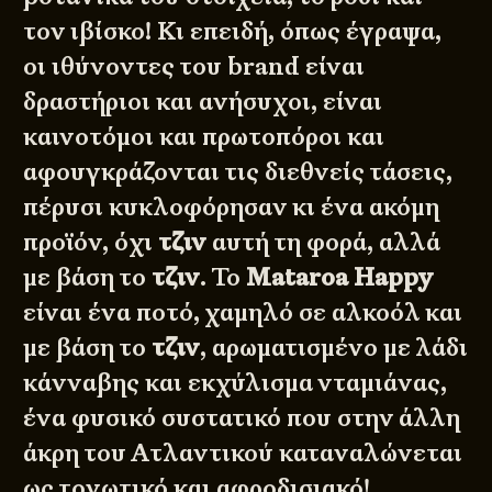
τον ιβίσκο! Κι επειδή, όπως έγραψα,
οι ιθύνοντες του brand είναι
δραστήριοι και ανήσυχοι, είναι
καινοτόμοι και πρωτοπόροι και
αφουγκράζονται τις διεθνείς τάσεις,
πέρυσι κυκλοφόρησαν κι ένα ακόμη
προϊόν, όχι
τζιν
αυτή τη φορά, αλλά
με βάση το
τζιν
. Το
Mataroa Happy
είναι ένα ποτό, χαμηλό σε αλκοόλ και
με βάση το
τζιν
, αρωματισμένο με λάδι
κάνναβης και εκχύλισμα νταμιάνας,
ένα φυσικό συστατικό που στην άλλη
άκρη του Ατλαντικού καταναλώνεται
ως τονωτικό και αφροδισιακό!