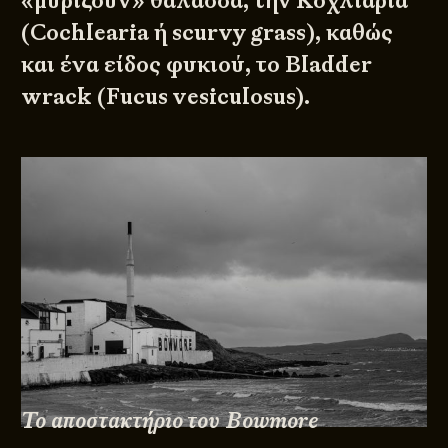
«μυρίζουν» θάλασσα, την Κοχλιάρια
(Cochlearia ή scurvy grass), καθώς
και ένα είδος φυκιού, το Bladder
wrack (Fucus vesiculosus).
Το αποστακτήριο του Bowmore