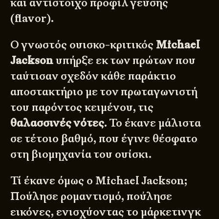
και αντίστοιχο προφίλ γεύσης
(flavor).
Ο γνωστός ουισκο-κριτικός
Michael
Jackson
υπήρξε εκ των πρώτων που
ταύτισαν σχεδόν κάθε παράκτιο
αποστακτήριο με τον πρωταγωνιστή
© 2011 - 2026
DESIGNED BY
DpS
BITTERBOOZE
ATHENS
του παρόντος κειμένου, τις
θαλασσινές νότες
. Το έκανε μάλιστα
σε τέτοιο βαθμό, που έγινε θέσφατο
στη βιομηχανία του ουίσκι.
Τί έκανε όμως ο Michael Jackson;
Πούλησε ρομαντισμό, πούλησε
εικόνες, ενισχύοντας το μάρκετινγκ