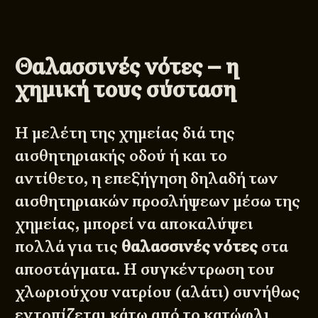
Θαλασσινές νότες – η
χημική τους σύσταση
Η μελέτη της χημείας διά της
αισθητηριακής οδού ή και το
αντίθετο, η επεξήγηση δηλαδή των
αισθητηριακών προσλήψεων μέσω της
χημείας, μπορεί να αποκαλύψει
πολλά για τις
θαλασσινές νότες
στα
αποστάγματα. Η συγκέντρωση του
χλωριούχου νατρίου (αλάτι) συνήθως
εντοπίζεται κάτω από το κατώφλι