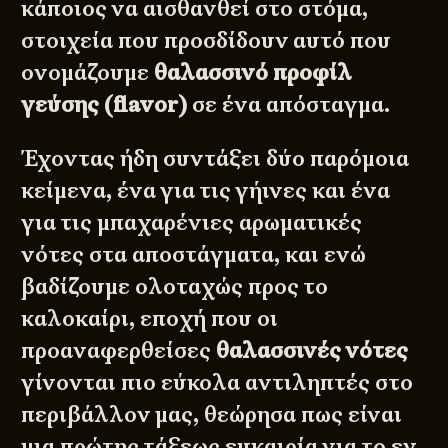
κάποιος να αισθανθεί στο στόμα,
στοιχεία που προσδίδουν αυτό που
ονομάζουμε
θαλασσινό προφίλ
γεύσης (flavor)
σε ένα απόσταγμα.
Έχοντας ήδη συντάξει δύο παρόμοια
κείμενα, ένα για τις
γήινες
και ένα
για τις
μπαχαρένιες
αρωματικές
νότες στα αποστάγματα, και ενώ
βαδίζουμε ολοταχώς προς το
καλοκαίρι, εποχή που οι
προαναφερθείσες
θαλασσινές νότες
γίνονται πιο εύκολα αντιληπτές στο
περιβάλλον μας, θεώρησα πως είναι
μια πρώτης τάξεως ευκαιρία για το εν