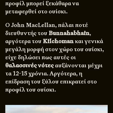
προφίλ μπορεί ξεκάθαρα να
μεταφερθεί στο ουίσκι.
Ο John MacLellan, πάλαι ποτέ
διευθυντής του
Bunnahabhain
,
αργότερα του
Kilchoman
και γενικά
μεγάλη μορφή στον χώρο του ουίσκι,
είχε δηλώσει πως αυτές οι
θαλασσινές νότες
αυξάνονται μέχρι
τα 12-15 χρόνια. Αργότερα, η
επίδραση του ξύλου επικρατεί στο
προφίλ του ουίσκι.