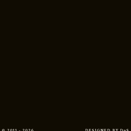
© 2011 - 2026
DESIGNED BY
DpS