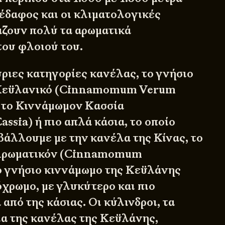
 έδαφος και οι κλιματολογικές
ζουν πολύ τα αρωματικά
του φλοιού του.
ριες κατηγορίες κανέλας, το γνήσιο
 Κεϋλανικό (Cinnamomum Verum
 το Κιννάμωμον Κασσία
sia) ή πιο απλά κάσια, το οποίο
βάλλουμε με την κανέλα της Κίνας, το
Αρωματικόν (Cinnamomum
 γνήσιο κιννάμωμο της Κεϋλάνης
όχρωμο, με γλυκύτερο και πιο
από της κάσιας. Οι κύλινδροι, τα
α της κανέλας της Κεϋλάνης,