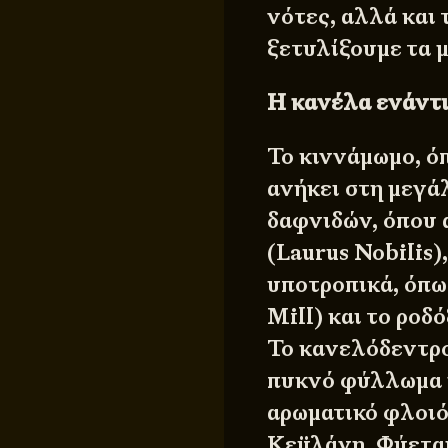
νότες, αλλά και
ξετυλίξουμε τα 
Η κανέλα ενάντι
Το κιννάμωμο, ό
ανήκει στη μεγά
δαφνιδών, όπου 
(Laurus Nobilis)
υποτροπικά, όπω
Mill) και το ρο
Το κανελόδεντρο 
πυκνό φύλλωμα κ
αρωματικό φλοιό
Κεϋλάνη. Φύεται