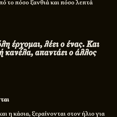
πό το πόσο ξανθιά και πόσο λεπτά
η έρχομαι, λέει ο ένας. Και
ή κανέλα, απαντάει ο άλλος
ται
αι η κάσια, ξεραίνονται στον ήλιο για