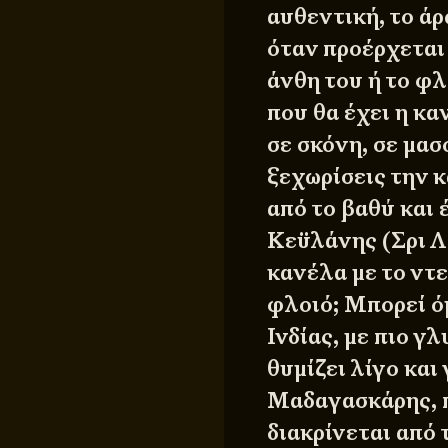
αυθεντική, το ά
όταν προέρχεται
άνθη του ή το φλ
που θα έχει η κα
σε σκόνη, σε μασ
ξεχωρίσεις την 
από το βαθύ και 
Κεϋλάνης (Σρι Λά
κανέλα με το ντ
φλοιό; Μπορεί όμ
Ινδίας, με πιο γ
θυμίζει λίγο και
Μαδαγασκάρης, π
διακρίνεται από 