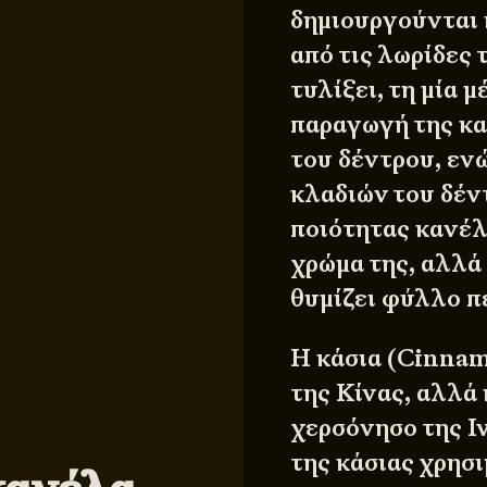
δημιουργούνται 
από τις λωρίδες 
τυλίξει, τη μία μ
παραγωγή της κα
του δέντρου, εν
κλαδιών του δέν
ποιότητας κανέλ
χρώμα της, αλλά 
θυμίζει φύλλο π
Η κάσια (Cinnam
της Κίνας, αλλά 
χερσόνησο της Ιν
της κάσιας χρησι