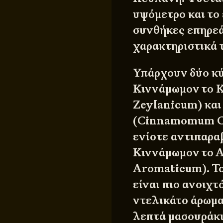
υψόμετρο και το
συνθήκες επηρεά
χαρακτηριστικά 
Υπάρχουν δύο κύ
Κιννάμωμον το
Zeylanicum) και
(Cinnamomum Cas
ενίοτε αντιπαρα
Κιννάμωμον το 
Aromaticum). Το
είναι πιο ανοιχτ
ντελικάτο άρωμα 
λεπτά μασουράκι