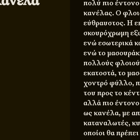
κανέλα
πολύ πιο έντονο 
κανέλας. Ο φλοιό
εύθραυστος. Η επ
σκουρόχρωμη εξω
ενώ εσωτερικά κ
ενώ το μασουράκ
πολλούς φλοιούς
εκατοστά, το μασ
χοντρό φύλλο, π
του προς το κέντ
αλλά πιο έντονο 
ως κανέλα, με α
καταναλωτές, κυρ
οποίοι θα πρέπε