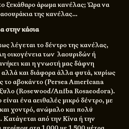
 το ξεκάθαρο άρωμα κανέλας; Ώρα να
μασουράκια της κανέλας…
α στην κάσια
πως λέγεται το δέντρο της κανέλας,
λη οικογένεια των λαουριδών ή
ανήκει και η γνωστή μας δάφνη
, αλλά και διάφορα άλλα φυτά, κυρίως
ς το αβοκάντο (Persea Americana
δόξυλο (Rosewood/Aniba Rosaeodora).
είναι ένα αειθαλές μικρό δέντρο, με
αι χοντρό, ανώμαλο και πολύ
. Κατάγεται από την Κίνα ή την
 περίπου στα 1.000 με 1.500 μέτρα