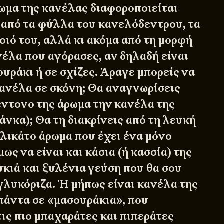
ρωμα της κανέλας διαφοροποιείται
 από τα φύλλα του κανελόδεντρου, τα
οιό του, αλλά κι ακόμα από τη μορφή
νέλα που αγόρασες, αν δηλαδή είναι
ουράκι ή σε σχίζες. Άραγε μπορείς να
κανέλα σε σκόνη; Θα αναγνωρίσεις
έντονο της άρωμα την κανέλα της
νκα); Θα τη διακρίνεις από τη λευκή
ελικάτο άρωμα που έχει ένα μόνο
ως να είναι και κάσια (ή κασσία) της
λυκιά και ξυλένια γεύση που θα σου
 γλυκόριζα. Ή μήπως είναι κανέλα της
άντα σε «μασουράκια», που
τις πιο μπαχαράτες και πιπεράτες