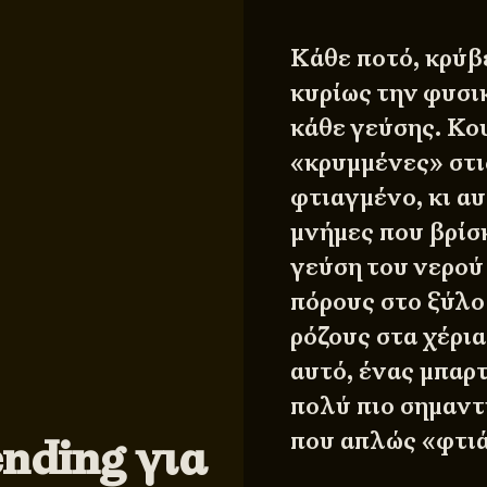
Κάθε ποτό, κρύβε
κυρίως την φυσικ
κάθε γεύσης. Κου
«κρυμμένες» στις
φτιαγμένο, κι αυ
μνήμες που βρίσ
γεύση του νερού
πόρους στο ξύλο
ρόζους στα χέρια
αυτό, ένας μπαρ
πολύ πιο σημαντ
που απλώς «φτιά
nding για