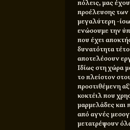
πόλεις, μας έχο
προέλευσης των
μεγαλύτερη -ίσω
ενώσουμε την ύπ
που έχει αποκτήσ
δυνατότητα τέτο
αποτελέσουν εργ
Ιδίως στη χώρα μ
το πλείστον στο
προστιθέμενη αξί
κοκτέιλ που χρησ
μαρμελάδες και
από αγνές μεσογ
μετατρέψουν όλα