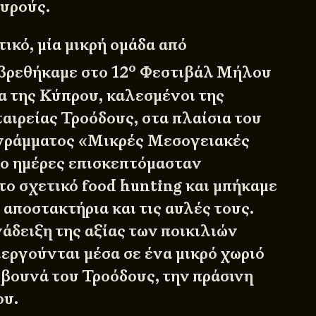
υρούς.
ικό, μία μικρή ομάδα από
ο
βρεθήκαμε στο 12
Φεστιβάλ Μήλου
 της Κύπρου, καλεσμένοι της
αιρείας Τροόδους, στα πλαίσια του
ογράμματος «Μικρές Μεσογειακές
δύο ημέρες επισκεπτόμασταν
το σχετικό food hunting και μπήκαμε
α αποστακτήρια και τις αυλές τους.
άδειξη της αξίας των ποικιλιών
εργούνται μέσα σε ένα μικρό χωριό
βουνά του Τροόδους, την πράσινη
ου.