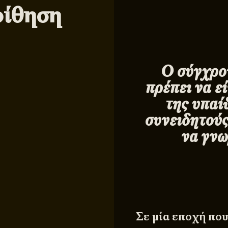
οίθηση
Ο σύγχρο
πρέπει να ε
της υπαί
συνειδητού
να γνω
Σε μία εποχή που