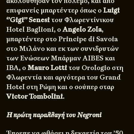
ακολούθησαν τον πόλεμο, και από
επιφανείς μπαρτέντερ όπως ο
Luigi
‘’Gigi’’ Senesi
του Φλωρεντίνικου
Hotel Baglioni
, ο
Angelo Zola
,
μπαρτέντερ στο Principe di Savoia
στο Μιλάνο και εκ των συνιδρυτών
των Ενώσεων Μπάρμαν AIBES και
IBA, ο
Mauro Lotti
του Orologio στη
Φλωρεντία και αργότερα του Grand
Hotel στη Ρώμη και ο σούπερ σταρ
Victor Tombolini
.
Η πρώτη παραλλαγή του Negroni
Έπρεπε να φθάσει η δεκαετία του ’50,