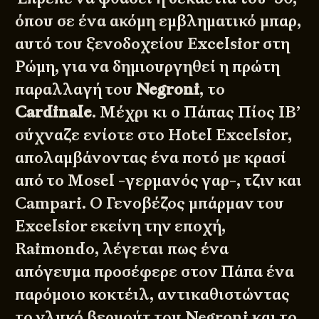
όπου σε ένα ακόμη εμβληματικό μπαρ,
αυτό του ξενοδοχείου Excelsior στη
Ρώμη, για να δημιουργηθεί η πρώτη
παραλλαγή του
Negroni
, το
Cardinale
. Μέχρι κι ο Πάπας Πίος ΙΒ’
σύχναζε ενίοτε στο Hotel Excelsior,
απολαμβάνοντας ένα ποτό με κρασί
από το Mosel -γερμανός γαρ-, τζιν και
Campari. Ο Γενοβέζος μπάρμαν του
Excelsior εκείνη την εποχή,
Raimondo, λέγεται πως ένα
απόγευμα προσέφερε στον Πάπα ένα
παρόμοιο κοκτέιλ, αντικαθιστώντας
το γλυκό βερμούτ του Negroni και το