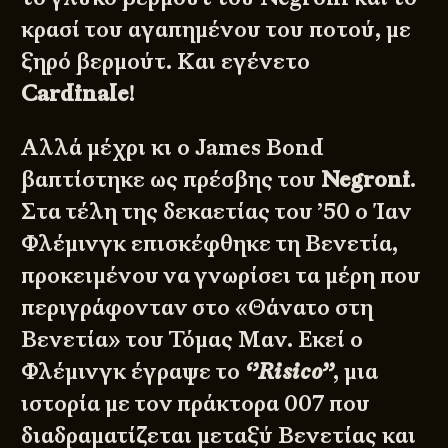
κρασί του αγαπημένου του ποτού, με
ξηρό βερμούτ. Και εγένετο
Cardinale
!
Αλλά μέχρι κι ο James Bond
βαπτίστηκε ως πρέσβης του
Negroni
.
Στα τέλη της δεκαετίας του ’50 ο Ίαν
Φλέμινγκ επισκέφθηκε τη Βενετία,
προκειμένου να γνωρίσει τα μέρη που
περιγράφονταν στο «Θάνατο στη
Βενετία» του Τόμας Μαν. Εκεί ο
Φλέμινγκ έγραψε το
‘’Risico’’
, μια
ιστορία με τον πράκτορα 007 που
διαδραματίζεται μεταξύ Βενετίας και