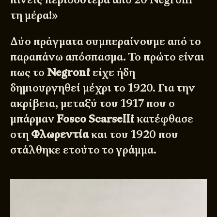
τη μέρα!»
Δύο πράγματα συμπεραίνουμε από το
παραπάνω απόσπασμα. Το πρώτο είναι
πως το
Negroni
είχε ήδη
δημιουργηθεί μέχρι το 1920. Για την
ακρίβεια, μεταξύ του 1917 που ο
μπάρμαν
Fosco Scarselli
κατέφθασε
στη
Φλωρεντία
και του 1920 που
στάλθηκε ετούτο το γράμμα.