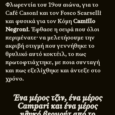
Φλωρεντία του 19ου αιώνα, για το
Café Casoni και τον Fosco Scarselli
και φυσικά για τον Κόμη
Camillo
Negroni
. Έφθασε η σειρά που όλοι
περιμένατε· να μελετήσουμε την
ακριβή στιγμή που γεννήθηκε το
θρυλικό αυτό κοκτέιλ, το πως
πρωτοφτιάχτηκε, με ποια συνταγή
και πως εξελίχθηκε και άντεξε στο
χρόνο.
Ένα μέρος τζιν, ένα μέρος
Campari και ένα μέρος
γλυκό βερμούτ από το