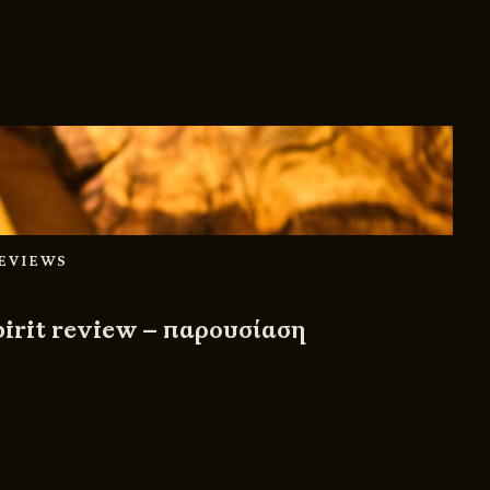
REVIEWS
pirit review – παρουσίαση