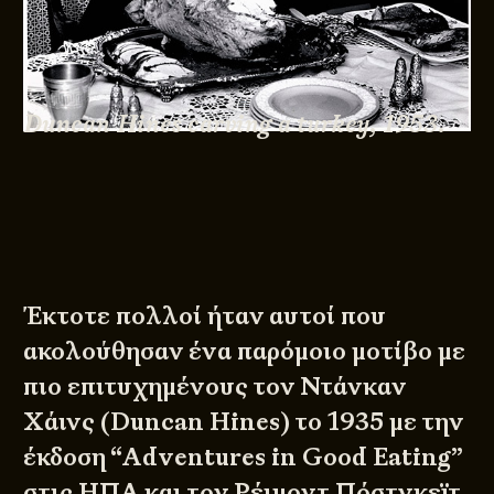
Duncan Hines carving a turkey, 1953.
Έκτοτε πολλοί ήταν αυτοί που
ακολούθησαν ένα παρόμοιο μοτίβο με
πιο επιτυχημένους τον Ντάνκαν
Χάινς (Duncan Hines) το 1935 με την
έκδοση “Adventures in Good Eating”
στις ΗΠΑ και τον Ρέιμοντ Πόστγκεϊτ