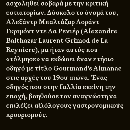
ασχοληθεί σοβαρά με την κριτική
εστιατορίων. Δύσκολο το όνομά του,
Αλεξάντρ Μπαλτάζαρ Λοράντ
Γκριμόντ ντε Λα Ρενιέρ (Alexandre
Balthazar Laurent Grimod de La
Reyniere), μα ήταν αυτός που
«τόλμησε» να εκδώσει έναν ετήσιο
οδηγό με τίτλο Gourmand’s Almanac
στις αρχές του 19ου αιώνα. Ένας
οδηγός που στην Γαλλία εκείνη την
εποχή, βοηθούσε τον αναγνώστη να
επιλέξει αξιόλογους γαστρονομικούς
προορισμούς.