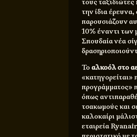
τους ταξιδιώτες
την ίδια έρευνα,
παρουσιάζουν αυ
10% έναντι των 
Σπουδαία νέα σίγ
δρασηριοποιούντ
Το
αλκοόλ στο α
«κατηγορείται» 
προγράμματος» π
όπως αντιπαραθέ
τσακωμούς και σ
καλοκαίρι μάλισ
εταιρεία Ryanai
περιστατικό με 