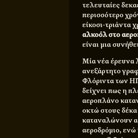
τελευταίες δεκα
περισσότερο χρό
είκοσι-τριάντα χ
αλκοόλ στο αερ
είναι μια συνήθε
Μία νέα έρευνα 
ανεξάρτητο γρα
Φλόριντα των ΗΠ
δείχνει πως η π
αεροπλάνο καταν
οκτώ στους δέκα
καταναλώνουν α
αεροδρόμιο, ενώ