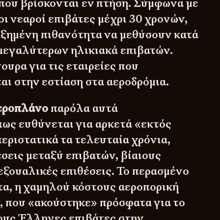
 που βρίσκονται εν πτήση. Σύμφωνα με
 οι νεαροί επιβάτες μέχρι 30 χρονών,
ξημένη πιθανότητα να μεθύσουν κατά
μεγαλύτερων ηλικιακά επιβατών.
ουρα για τις εταιρείες που
αι στην εστίαση στα αεροδρόμια.
εροπλάνο
παρόλα αυτά
πως ευθύνεται για αρκετά «εκτός
εριστατικά τα τελευταία χρόνια,
σεις μεταξύ επιβατών, βίαιους
εξουαλικές επιθέσεις. Το περασμένο
τα, η χαμηλού κόστους αεροπορική
r, που «ακούστηκε» πρόσφατα για το
τους Έλληνες επιβάτες στην