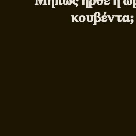
Μήπως ήρθε η ώρ
κουβέντα;