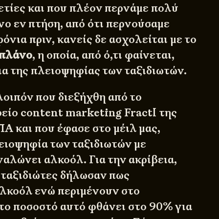
ετίες και που πλέον περνάμε πολύ
νο εν πτήση, από ότι περνούσαμε
ρόνια πριν, κανείς δε ασχολείται με το
οπλάνο
, η οποία, από ό,τι φαίνεται,
ια της πλειοψηφίας των ταξιδιωτών.
λοιπόν που διεξήχθη από το
φείο content marketing
Fractl
της
Α και που έφασε στο μέιλ μας,
λειοψηφία των ταξιδιωτών με
αλώνει αλκοόλ. Για την ακρίβεια,
 ταξιδιώτες δήλωσαν πως
λκοόλ ενώ περιμένουν στο
 το ποσοστό αυτό φθάνει στο 90% για