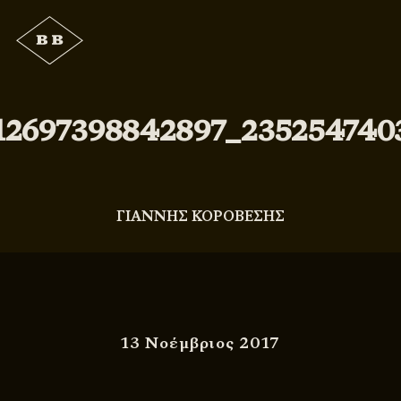
12697398842897_235254740
ΓΙΑΝΝΗΣ ΚΟΡΟΒΕΣΗΣ
13 Νοέμβριος 2017