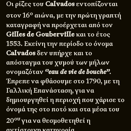
Οι ρίζες του
Calvados
εντοπίζονται
ο
στον 16
αιώνα, με την πρώτη γραπτή
καταγραφή να προέρχεται από τον
Gilles de Gouberville
και το έτος
1553. Εκείνη την περίοδο το όνομα
Calvados
δεν υπήρχε και το
απόσταγμα του χυμού των μήλων
ονομαζόταν
‘’eau de vie de bouche’’
.
Έπρεπε να φθάσουμε στο 1790, με τη
Γαλλική Επανάσταση, για να
δημιουργηθεί η περιοχή που χάρισε το
όνομά της στο ποτό και στα μέσα του
ου
20
για να θεσμοθετηθεί η
αντίστοιχη κατηγορία.