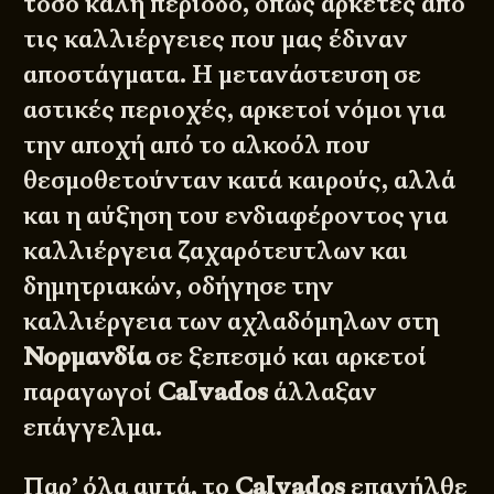
τόσο καλή περίοδο, όπως αρκετές από
τις καλλιέργειες που μας έδιναν
αποστάγματα. Η μετανάστευση σε
αστικές περιοχές, αρκετοί νόμοι για
την αποχή από το αλκοόλ που
θεσμοθετούνταν κατά καιρούς, αλλά
και η αύξηση του ενδιαφέροντος για
καλλιέργεια ζαχαρότευτλων και
δημητριακών, οδήγησε την
καλλιέργεια των αχλαδόμηλων στη
Νορμανδία
σε ξεπεσμό και αρκετοί
παραγωγοί
Calvados
άλλαξαν
επάγγελμα.
Παρ’ όλα αυτά, το
Calvados
επανήλθε