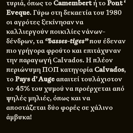
τυριά, όπως το
Camembert
ή το
Pont ‘
Eveque
. Γύρω στη δεκαετία του 1980
οι αγρότες ξεκίνησαν να
καλλιεργούν ποικιλίες νάνων-
δένδρων, τα
‘’basses-tiges’’
που έδεναν
πιο γρήγορα φρούτο και επιτάχυναν
την παραγωγή Calvados. Η πλέον
περιώνυμη ΠΟΠ κατηγορία
Calvados
,
το
Pays d’ Auge
απαιτεί τουλάχιστον
το 45% του χυμού να προέρχεται από
ψηλές μηλιές, όπως και να
αποστάζεται δύο φορές σε χάλινο
άμβυκα!