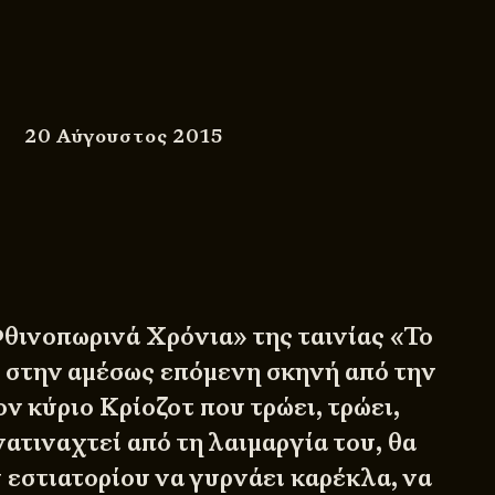
20 Αύγουστος 2015
θινοπωρινά Χρόνια» της ταινίας «Το
, στην αμέσως επόμενη σκηνή από την
ν κύριο Κρίοζοτ που τρώει, τρώει,
νατιναχτεί από τη λαιμαργία του, θα
υ εστιατορίου να γυρνάει καρέκλα, να