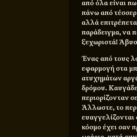
από όλα είναι π
πάνω από τέσσερα
αλλά επιτρέπεται
παράδειγμα, να π
ξεχωριστά! Άβυ
Ένας από τους λό
εφαρμογή στα μπ
ατυχημάτων αργά
δρόμου. Καυγάδες
περιορίζονταν σ
Άλλωστε, το περ
ευαγγελίζονται 
κόσμο έχει σαν 
ωράριο, κατά συνέ