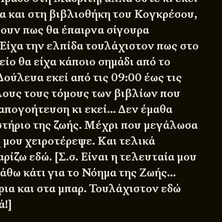
μα και στη βιβλιοθήκη του Κογκρέσου,
ουν πως θα έπαιρνα σίγουρα
Είχα την ελπίδα τουλάχιστον πως στο
ίο θα είχα κάποιο σημάδι από το
Δούλευα εκεί από τις 09:00 έως τις
όλους τους τόμους των βιβλίων που
πογοήτευση κι εκεί… Δεν έμαθα
υστήριο της ζωής. Μέχρι που μεγάλωσα
 μου χειροτέρεψε. Και τελικά
ρίζω εδώ. [Σ.σ. Είναι η τελευταία μου
μάθω κάτι για το Νόημα της Ζωής…
ρια και στα μπαρ. Τουλάχιστον εδώ
ά!]