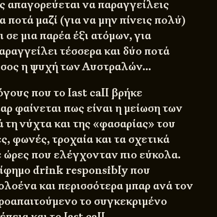
ως απαγορεύεται να παραγγείλεις
 ποτά μαζί (για να μην πίνεις πολύ)
 σε μια παρέα έξι ατόμων, για
αραγγείλει τέσσερα και δύο ποτά
σσος η ψυχή των Αυστραλών…
γους που το last call βρήκε
αρ φαίνεται πως είναι η μείωση των
 τη νύχτα και της «φασαρίας» του
, φωνές, τροχαία και τα σχετικά
ε ώρες που ελέγχονταν πιο εύκολα.
ίφημο drink responsibly που
ολοένα και περισσότερα μπαρ ανά τον
προαπαιτούμενο το συγκεκριμένο
πεια και το last call.