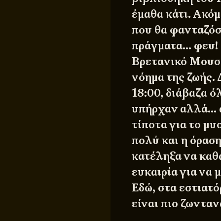
έμαθα κάτι. Ακό
που θα φανταζόσ
πράγματα… φευ! 
Βρετανικό Μουσε
νόημα της ζωής. 
18:00, διάβαζα 
υπήρχαν αλλά… α
τίποτα για το μ
πολύ και η όραση
κατέληξα να καθα
ευκαιρία για να 
Εδώ, στα εστιατό
είναι πιο ζωνταν