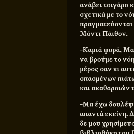
ανάβει τσιγάρο κ
σχετικά με το νό
πραγματεύονται σ
Μόντι Πάιθον.
-Καμιά φορά, Μα
να βρούμε το νό
μέρος σαν κι αυ
σπασμένων πιάτ
και ακαθαρσιών τ
-Μα έχω δουλέψε
απαντά εκείνη. 
δε μου χρησίμευ
βιβλιοθήκη του 