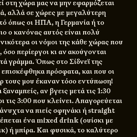
ρεί στη χώρα μας να μην εφαρμόζεται
κά, αλλά σε χώρες με μεγαλύτερη
τό όπως οι ΗΠΑ, η Γερμανία ή το
ο ο κανόνας αυτός είναι πολύ
νικότερα οι νόμοι της κάθε χώρας που
 όσο περίεργοι κι αν ακούγονται
τά γράμμα. Όπως στο Σίδνεϊ της
 επισκέφθηκα πρόσφατα, και που οι
ρ τους μου έκαναν τόσο εντύπωση!
ξαναμπείς, αν βγεις μετά τις 1:30
ρι τις 3:00 που κλείνει. Απαγορεύεται
σάνυχτα να πιείς σφηνάκι ή straight
έπεται ένα mixed drink (ουίσκι με
νικ) ή μπίρα. Και φυσικά, το καλύτερο