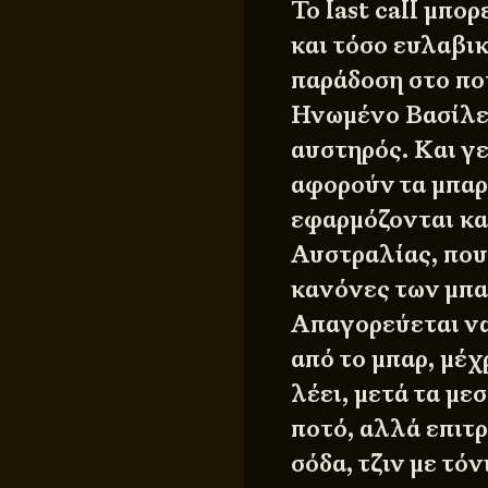
Το last call μπο
και τόσο ευλαβι
παράδοση στο πο
Ηνωμένο Βασίλει
αυστηρός. Και γε
αφορούν τα μπαρ,
εφαρμόζονται κα
Αυστραλίας, που
κανόνες των μπα
Απαγορεύεται να 
από το μπαρ, μέχ
λέει, μετά τα με
ποτό, αλλά επιτρ
σόδα, τζιν με τό