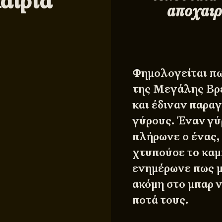
αιρία
αποχαιρ
Φημολογείται πως
της Μεγάλης Βρε
και έδιναν παρα
γύρους. Έναν γύ
πλήρωνε ο ένας,
χτυπούσε το καμπ
ενημέρωνε πως μ
ακόμη στο μπαρ 
ποτά τους.