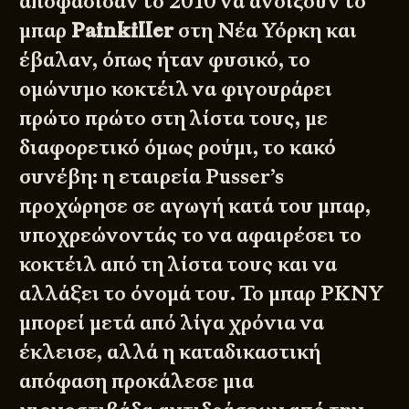
αποφάσισαν το 2010 να ανοίξουν το
μπαρ
Painkiller
στη Νέα Υόρκη και
έβαλαν, όπως ήταν φυσικό, το
ομώνυμο κοκτέιλ να φιγουράρει
πρώτο πρώτο στη λίστα τους, με
διαφορετικό όμως ρούμι, το κακό
συνέβη: η εταιρεία Pusser’s
προχώρησε σε αγωγή κατά του μπαρ,
υποχρεώνοντάς το να αφαιρέσει το
κοκτέιλ από τη λίστα τους και να
αλλάξει το όνομά του. Το μπαρ PKNY
μπορεί μετά από λίγα χρόνια να
έκλεισε, αλλά η καταδικαστική
απόφαση προκάλεσε μια