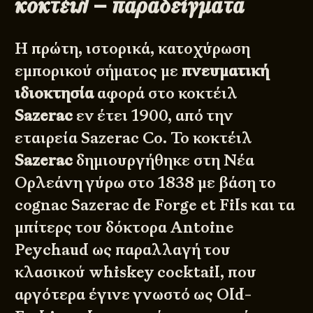
κοκτέιλ – παραδείγματα
Η πρώτη, ιστορικά, κατοχύρωση
εμπορικού σήματος με
πνευματική
ιδιοκτησία
αφορά στο κοκτέιλ
Sazerac
εν έτει 1900, από την
εταιρεία
Sazerac Co.
Το κοκτέιλ
Sazerac
δημιουργήθηκε στη Νέα
Ορλεάνη γύρω στο 1838 με βάση το
cognac Sazerac de Forge et Fils και τα
μπίτερς του δόκτορα Antoine
Peychaud ως παραλλαγή του
κλασικού whiskey cocktail, που
αργότερα έγινε γνωστό ως Old-