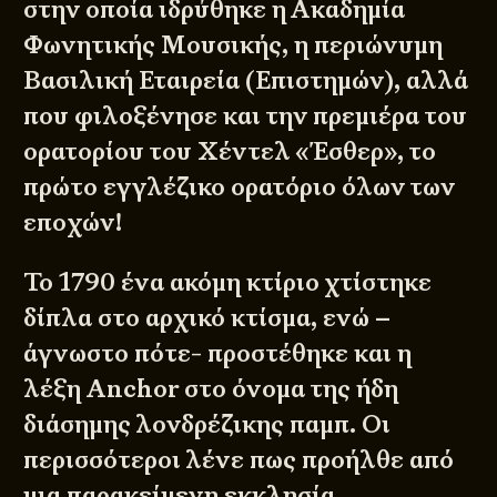
στην οποία ιδρύθηκε η
Ακαδημία
Φωνητικής Μουσικής
, η περιώνυμη
Βασιλική Εταιρεία (Επιστημών)
, αλλά
που φιλοξένησε και την πρεμιέρα του
ορατορίου του Χέντελ «Έσθερ», το
πρώτο εγγλέζικο ορατόριο όλων των
εποχών!
Το 1790 ένα ακόμη κτίριο χτίστηκε
δίπλα στο αρχικό κτίσμα, ενώ –
άγνωστο πότε- προστέθηκε και η
λέξη Anchor στο όνομα της ήδη
διάσημης λονδρέζικης παμπ. Οι
περισσότεροι λένε πως προήλθε από
μια παρακείμενη εκκλησία,