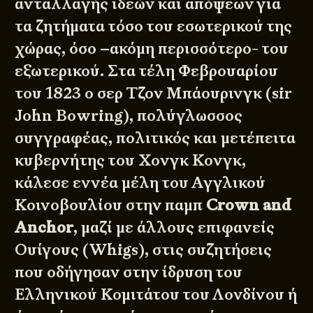
ανταλλαγής ιδεών και απόψεων για
τα ζητήματα τόσο του εσωτερικού της
χώρας, όσο –ακόμη περισσότερο- του
εξωτερικού. Στα τέλη Φεβρουαρίου
του 1823 ο σερ Τζον Μπάουρινγκ (sir
John Bowring), πολύγλωσσος
συγγραφέας, πολιτικός και μετέπειτα
κυβερνήτης του Χονγκ Κονγκ,
κάλεσε εννέα μέλη του Αγγλικού
Κοινοβουλίου στην παμπ
Crown and
Anchor
, μαζί με άλλους επιφανείς
Ουίγους (Whigs), στις συζητήσεις
που οδήγησαν στην ίδρυση του
Ελληνικού Κομιτάτου του Λονδίνου ή