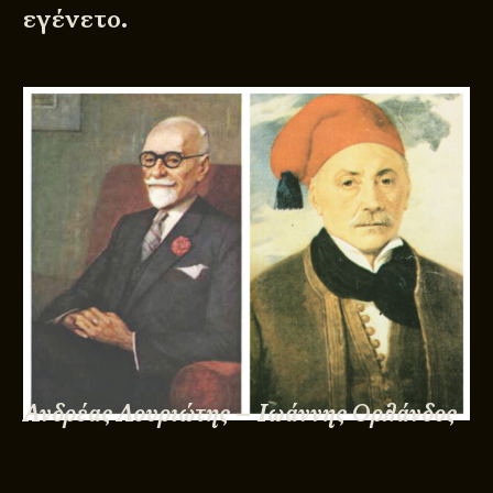
εγένετο.
Ανδρέας Λουριώτης – Ιωάννης Ορλάνδος