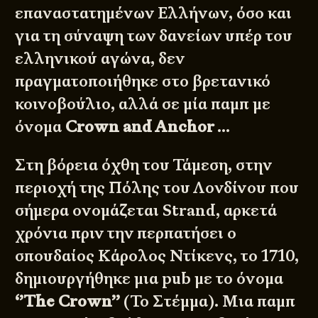
επαναστατημένων Ελλήνων, όσο και
για τη σύναψη των δανείων υπέρ του
ελληνικού αγώνα, δεν
πραγματοποιήθηκε στο βρετανικό
κοινοβούλιο, αλλά σε μία παμπ με
όνομα
Crown and Anchor
…
Στη βόρεια όχθη του Τάμεση, στην
περιοχή της Πόλης του Λονδίνου που
σήμερα ονομάζεται Strand, αρκετά
χρόνια πριν την περπατήσει ο
σπουδαίος Κάρολος Ντίκενς, το 1710,
δημιουργήθηκε μια pub με το όνομα
‘’The Crown’’
(Το Στέμμα). Μια παμπ