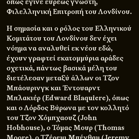
όπως έγινε ευρέως γνωστή,
Φιλελληνική Επιτροπή του Λονδίνου.
Η σημασία και ο ρόλος του Ελληνικού
Κομιτάτου του Λονδίνου δεν έχει
νόημα να αναλυθεί εκ νέου εδώ,
έχουν γραφτεί εκατομμύρια αράδες
σχετικά, πάντως βασικά μέλη του
διετέλεσαν μεταξύ άλλων οι Τζον
Μπάουρινγκ και Έντουαρντ
Μπλακιέρ (Edward Blaquiere), όπως
και ο Λόρδος Βύρωνα με τον κολλητό
του Τζον Χόμπχαουζ (John
Hobhouse), ο Τόμας Μουρ (Thomas
Moore), ο Τζέρεμι Μπένθαμ (Jeremy