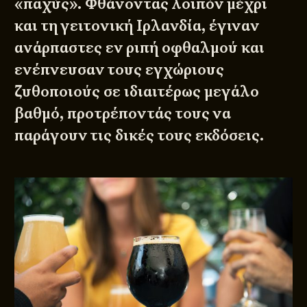
«παχύς». Φθάνοντας λοιπόν μέχρι
και τη γειτονική Ιρλανδία, έγιναν
ανάρπαστες εν ριπή οφθαλμού και
ενέπνευσαν τους εγχώριους
ζυθοποιούς σε ιδιαιτέρως μεγάλο
βαθμό, προτρέποντάς τους να
παράγουν τις δικές τους εκδόσεις.