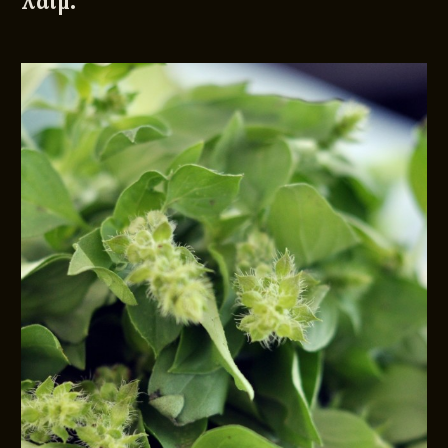
λάιμ.