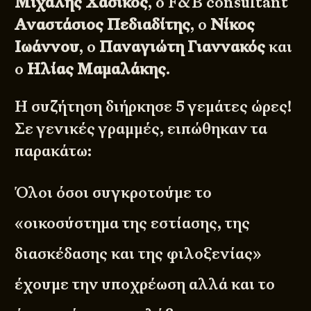
Μιχάλης Χάσικος
, ο F&B consultant
Αναστάσιος Πεδιαδίτης
, ο
Νίκος
Ιωάννου
, ο
Παναγιώτη Γιαννακός
και
ο
Ηλίας Μαμαλάκης
.
Η συζήτηση διήρκησε 5 γεμάτες ώρες!
Σε γενικές γραμμές, ειπώθηκαν τα
παρακάτω:
Όλοι όσοι συγκροτούμε το
«οικοσύστημα της εστίασης, της
διασκέδασης και της φιλοξενίας»
έχουμε την υποχρέωση αλλά και το