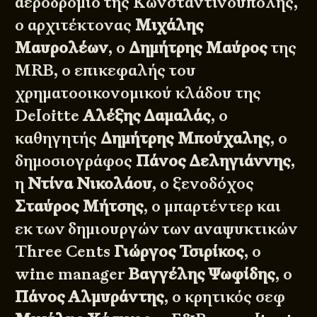
αεροδρόμιο της Κωνσταντινούπολης,
ο αρχιτέκτονας
Μιχάλης
Μαυρολέων
, ο
Δημήτρης Μαύρος
της
MRB, ο επικεφαλής του
χρηματοοικονομικού κλάδου της
Deloitte
Αλέξης Δαμαλάς
, ο
καθηγητής
Δημήτρης Μπούχαλης
, ο
δημοσιογράφος
Πάνος Δεληγιάννης
,
η
Ντίνα Νικολάου
, ο ξενοδόχος
Σταύρος Μήτσης
, ο μπαρτέντερ και
εκ των δημιουργών των αναψυκτικών
Three Cents
Γιώργος Τσιρίκος
, ο
wine manager
Βαγγέλης Ψωφίδης
, ο
Πάνος Αλμυράντης
, ο κρητικός σεφ