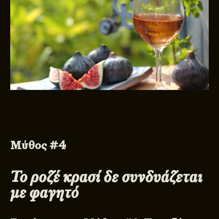
Μύθος #4
Το ροζέ κρασί δε συνδυάζεται
με φαγητό