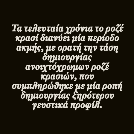
Τα τελευταία χρόνια το ροζέ
κρασί διανύει μία περίοδο
ακμής, με ορατή την τάση
δημιουργίας
ανοιχτόχρωμων ροζέ
κρασιών, που
συμπληρώθηκε με μία ροπή
δημιουργίας ξηρότερου
γευστικά προφίλ.