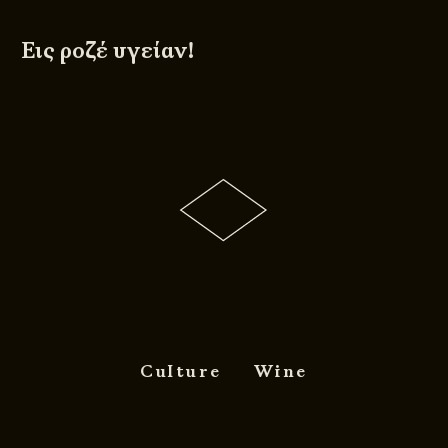
Εις ροζέ υγείαν!
© 2011 - 2026
DESIGNED BY
DpS
BITTERBOOZE
ATHENS
Culture
Wine