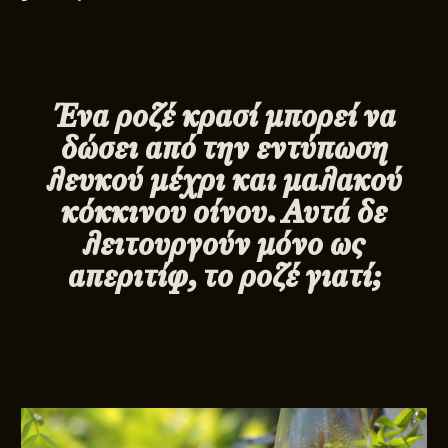
Ένα ροζέ κρασί μπορεί να
δώσει από την εντύπωση
λευκού μέχρι και μαλακού
κόκκινου οίνου. Αυτά δε
λειτουργούν μόνο ως
απεριτίφ, το ροζέ γιατί;