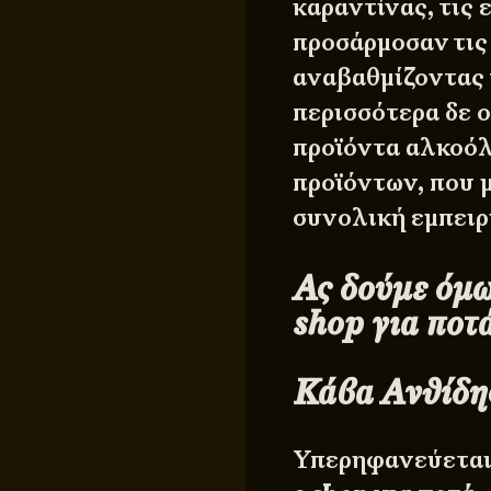
καραντίνας, τις
προσάρμοσαν τις
αναβαθμίζοντας 
περισσότερα δε ο
προϊόντα αλκοόλ
προϊόντων, που 
συνολική εμπειρ
Ας δούμε όμω
shop για ποτ
Κάβα Ανθίδη
Υπερηφανεύεται 