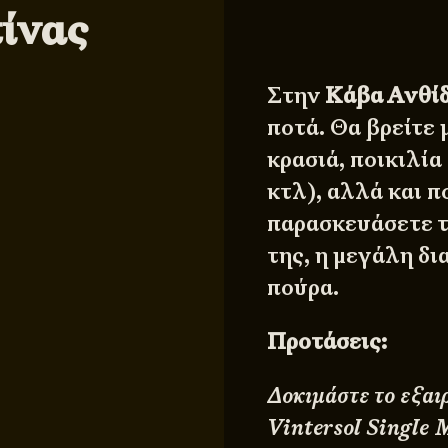
ίνας
Στην
Κάβα Ανθί
ποτά. Θα βρείτε
κρασιά, ποικιλία
κτλ), αλλά και π
παρασκευάσετε τα
της, η μεγάλη δ
πούρα.
Προτάσεις:
Δοκιμάστε το εξαι
Vintersol Single 