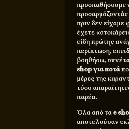
προσπαθήσουμε ν
προσαρμόζοντάς 
πριν δεν είχαμε 
έχετε «στοκάρει»
είδη πρώτης ανά
περίπτωση, επειδ
βοηθήσω, συνέτα
shop για ποτά
πο
μέρες της καραντ
τόσο απαραίτητες
παρέα.
Όλα από τα
e sh
αποτελούσαν εκλ