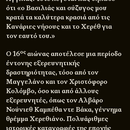
ότι «ο Βασιλιάς και σύζυγος μου
κρατά τα καλύτερα κρασιά από τις
Κανάριες νήσους και το Χερέθ για
τον εαυτό του.»
ος
Ο 16
αιώνας αποτέλεσε μια περίοδο
έντονης εξερευνητικής
δραστηριότητας, τόσο από τον
Μαγγελάνο και τον Χριστόφορο
Κολόμβο, όσο και από άλλους
εξερευνητές, όπως τον
Αλβάρο
Νούνιεθ Καμπέθα ντε Βάκα
, γέννημα
θρέμμα Χερεθιάνο. Πολυάριθμες
ιστορικές καταγραφές της εποχής