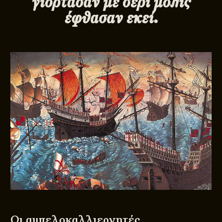
γιόρτασαν με σέρι μόλις
έφθασαν εκεί.
Οι αμπελοκαλλιεργητές