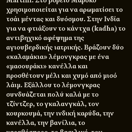
Martini. Στο βόρειο Μαρόκο
χρησιμοποιείται για να αρωματίσει το
τσάι μέντας και δυόσμου. Στην Ινδία
για να φτιάξουν το κάντχα (
kadha
) το
αντιβηχικό αφέψημα της
αγιουβερδικής ιατρικής. Βράζουν δύο
«καλαμάκια» λέμονγκρας με ένα
«μασουράκι» κανέλλα και
προσθέτουν μέλι και χυμό από μισό
λάιμ. Εξάλλου το λέμονγκρας
συνδυάζεται πολύ καλά με το
τζίντζερ, το γκαλανγκάλ, τον
κουρκουμά, την ινδική καρύδα, την
κανέλλα, την βανίλια, το