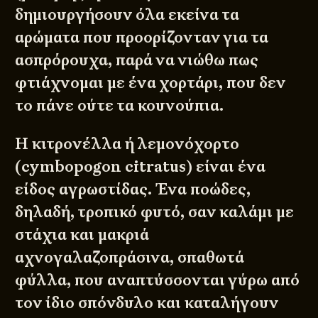
δημιουργήσουν όλα εκείνα τα
αρώματα που προορίζονταν για τα
ασπρόρουχα, παρά να νιώθω πως
φτιάχνομαι με ένα χορτάρι, που δεν
το πάνε ούτε τα κουνούπια.
Η κιτρονέλλα ή λεμονόχορτο
(cymbopogon citratus) είναι ένα
είδος αγρωστίδας. Ένα ποώδες,
δηλαδή, τροπικό φυτό, σαν καλάμι με
στάχια και μακριά
αχνογαλαζοπράσινα, σπαθωτά
φύλλα, που αναπτύσσονται γύρω από
τον ίδιο σπόνδυλο και καταλήγουν