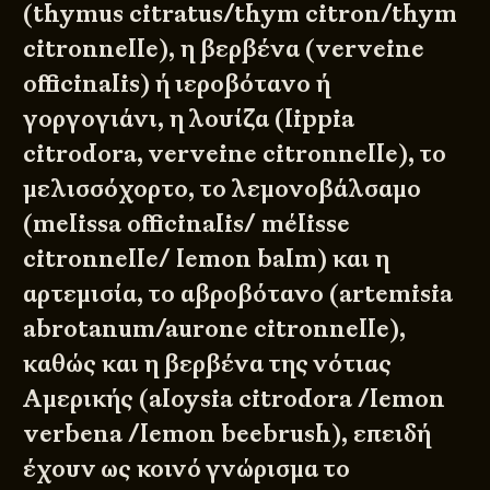
(thymus citratus/thym citron/thym
citronnelle), η βερβένα (verveine
officinalis) ή ιεροβότανο ή
γοργογιάνι, η λουίζα (lippia
citrodora, verveine citronnelle), το
μελισσόχορτο, το λεμονοβάλσαμο
(melissa officinalis/ mélisse
citronnelle/ lemon balm) και η
αρτεμισία, το αβροβότανο (artemisia
abrotanum/aurone citronnelle),
καθώς και η βερβένα της νότιας
Αμερικής (aloysia citrodora /lemon
verbena /lemon beebrush), επειδή
έχουν ως κοινό γνώρισμα το