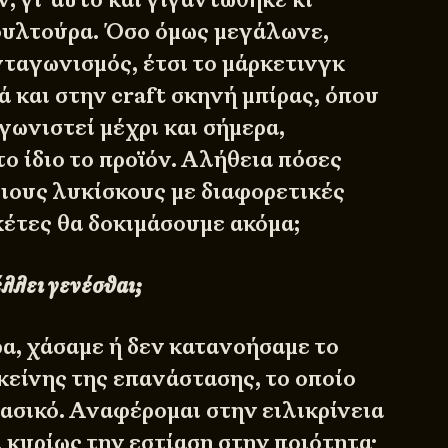
ουλτούρα. Όσο όμως μεγάλωνε,
νταγωνισμός, έτσι το μάρκετινγκ
ά και στην craft σκηνή μπίρας, όπου
ωνιστεί μέχρι και σήμερα,
ο ίδιο το προϊόν. Αλήθεια πόσες
διους λυκίσκους με διαφορετικές
έτες θα δοκιμάσουμε ακόμα;
έλλει γενέσθαι;
α, χάσαμε ή δεν κατανοήσαμε το
κείνης της επανάστασης, το οποίο
 βασικό. Αναφέρομαι στην ειλικρίνεια
ι κυρίως την εστίαση στην ποιότητα·