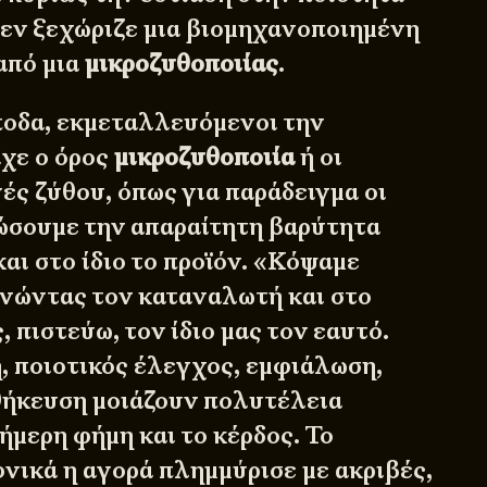
εν ξεχώριζε μια βιομηχανοποιημένη
από μια
μικροζυθοποιίας
.
οδα, εκμεταλλευόμενοι την
ίχε ο όρος
μικροζυθοποιία
ή οι
ές ζύθου, όπως για παράδειγμα οι
δώσουμε την απαραίτητη βαρύτητα
και στο ίδιο το προϊόν. «Κόψαμε
νώντας τον καταναλωτή και στο
, πιστεύω, τον ίδιο μας τον εαυτό.
 ποιοτικός έλεγχος, εμφιάλωση,
θήκευση μοιάζουν πολυτέλεια
ήμερη φήμη και το κέρδος. Το
νικά η αγορά πλημμύρισε με ακριβές,