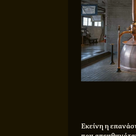
Εκείνη η επανάστ
που απευθυνόταν,