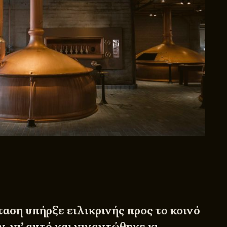
αση υπήρξε ειλικρινής προς το κοινό
 γι’ αυτό και γιγαντώθηκε κι