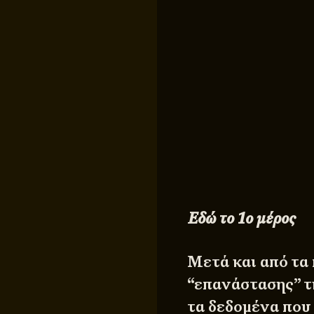
Εδώ το 1ο μέρος
Μετά και από τα 
“επανάστασης” τη
τα δεδομένα που