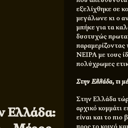
εξελίχθηκε σε κ
μεγάλωνε κι ο α
μπήκε για τα καλ
δυστυχώς πρωταγ
παραμερίζοντας τ
NEIPA με τους ί
πολύχρωμες ετικ
Στην Ελλάδα, τι μ
Στην Ελλάδα τώρ
αρχικό κομμάτι ε
ν Ελλάδα:
είναι και το πιο
προς το κοινό κα