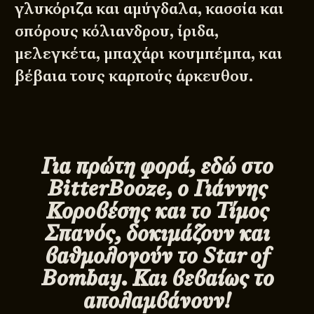
γλυκόριζα και αμύγδαλα, κασσία και
σπόρους κόλιανδρου, ίριδα,
μελεγκέτα, μπαχάρι κουμπέμπα, και
βέβαια τους καρπούς άρκευθου.
Για πρώτη φορά, εδώ στο
BitterBooze, ο Γιάννης
Κοροβέσης και το Τίμος
Σπανός, δοκιμάζουν και
βαθμολογούν το
Star
of
Bombay. Και βεβαίως το
απολαμβάνουν!