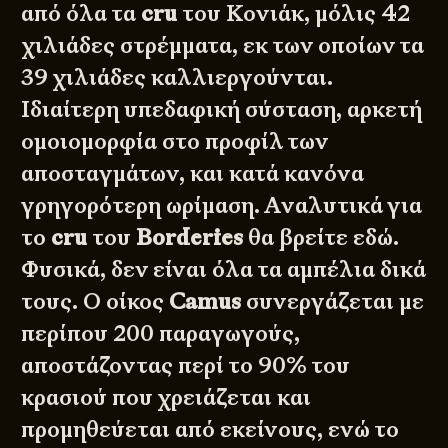
από όλα τα
cru
του Κονιάκ, μόλις 42
χιλιάδες στρέμματα, εκ των οποίων τα
39 χιλιάδες καλλιεργούνται.
Ιδιαίτερη υπεδαφική σύσταση, αρκετή
ομοιομορφία στο προφίλ των
αποσταγμάτων, και κατά κανόνα
γρηγορότερη ωρίμαση. Αναλυτικά για
το
cru
του
Borderies
θα βρείτε
εδώ
.
Φυσικά, δεν είναι όλα τα αμπέλια δικά
τους. Ο οίκος
Camus
συνεργάζεται με
περίπου 200 παραγωγούς,
αποστάζοντας περί το 90% του
κρασιού που χρειάζεται και
προμηθεύεται από εκείνους, ενώ το