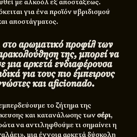
χυθεί με αλκοόλ εξ αποστάξεως.
κειται για ένα προϊόν υβριδισμού
και αποστάγματος.
, στο αρωματικό προφίλ των
παρακολούθηση της, μπορεί να
σε μια αρκετά ενδιαφέρουσα
ιδικά για τους πιο έμπειρους
νώστες και aficionado.
εμπερδεύουμε το ζήτημα της
ήκευσης και κατανάλωσης των
σέρι
,
ρώτα να αντιληφθούμε τι σημαίνει η
αλάει», μια έννοια αρκετά δύσκολη