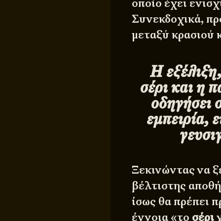
οποίο έχει ενισ
Συνεκδοχικά, πρό
μεταξύ κρασιού 
Η εξέλιξη
σέρι και η 
οδηγήσει 
εμπειρία, ε
γευσιγ
Ξεκινώντας να ξ
βέλτιστης αποθ
ίσως θα πρέπει π
έννοια «το
σέρι
χ