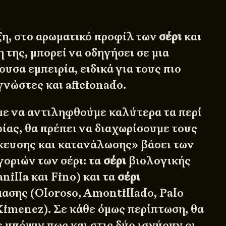
ξη, στο αρωματικό προφίλ των
σέρι
και
της, μπορεί να οδηγήσει σε μια
υσα εμπειρία, ειδικά για τους πιο
γνώστες και aficionado.
με να αντιληφθούμε καλύτερα τα περί
ίας, θα πρέπει να διαχωρίσουμε τους
ευσης και κατανάλωσης» βάσει των
γοριών των σέρι: τα
σέρι
βιολογικής
illa και Fino) και τα
σέρι
μασης (Oloroso, Amontillado, Palo
Ximenez). Σε κάθε όμως περίπτωση, θα
 υπόψιν πως και στις δύο ισχύουν οι