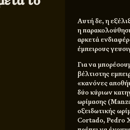
μετά το
Αυτή δε, η εξέλι
η παρακολούθηση 
αρκετά ενδιαφέρο
έμπειρους γευσι
Για να μπορέσου
βέλτιστης εμπειρ
«κανόνες αποθήκ
δύο κύριων κατη
ωρίμασης (Manzan
οξειδωτικής ωρί
Cortado, Pedro 
πρέπει να έχουμε