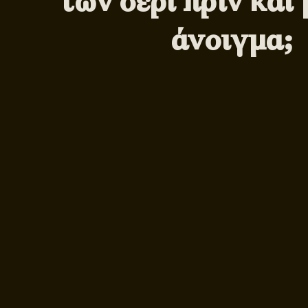
των σέρι πριν και 
άνοιγμα;