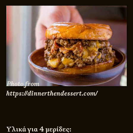
© 2011 - 2026
DESIGNED BY
DpS
BITTERBOOZE
ATHENS
Photo from
https://dinnerthendessert.com/
Υλικά για 4 μερίδες: