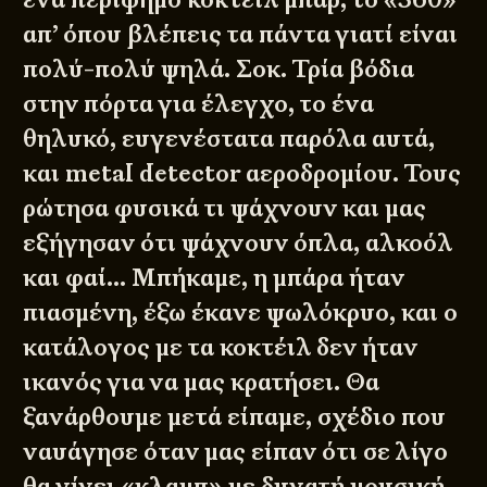
απ’ όπου βλέπεις τα πάντα γιατί είναι
πολύ-πολύ ψηλά. Σοκ. Τρία βόδια
στην πόρτα για έλεγχο, το ένα
θηλυκό, ευγενέστατα παρόλα αυτά,
και metal detector αεροδρομίου. Τους
ρώτησα φυσικά τι ψάχνουν και μας
εξήγησαν ότι ψάχνουν όπλα, αλκοόλ
και φαί… Μπήκαμε, η μπάρα ήταν
πιασμένη, έξω έκανε ψωλόκρυο, και ο
κατάλογος με τα κοκτέιλ δεν ήταν
ικανός για να μας κρατήσει. Θα
ξανάρθουμε μετά είπαμε, σχέδιο που
ναυάγησε όταν μας είπαν ότι σε λίγο
θα γίνει «κλαμπ» με δυνατή μουσική