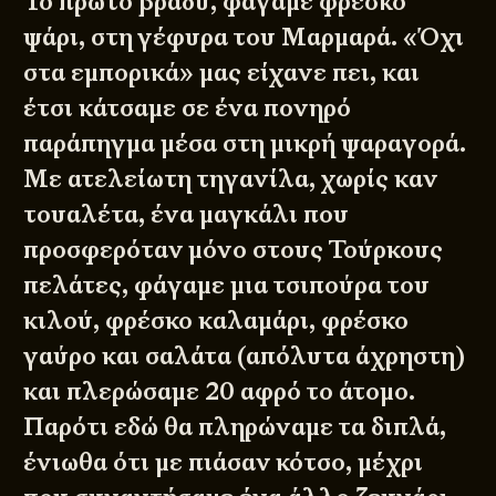
Το πρώτο βράδυ, φάγαμε φρέσκο
ψάρι, στη γέφυρα του Μαρμαρά. «Όχι
στα εμπορικά» μας είχανε πει, και
έτσι κάτσαμε σε ένα πονηρό
παράπηγμα μέσα στη μικρή ψαραγορά.
Με ατελείωτη τηγανίλα, χωρίς καν
τουαλέτα, ένα μαγκάλι που
προσφερόταν μόνο στους Τούρκους
πελάτες, φάγαμε μια τσιπούρα του
κιλού, φρέσκο καλαμάρι, φρέσκο
γαύρο και σαλάτα (απόλυτα άχρηστη)
και πλερώσαμε 20 αφρό το άτομο.
Παρότι εδώ θα πληρώναμε τα διπλά,
ένιωθα ότι με πιάσαν κότσο, μέχρι