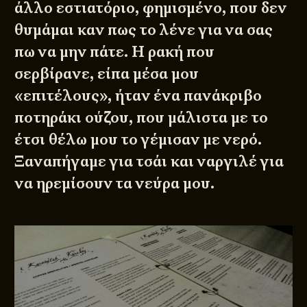
άλλο εστιατόριο, φημισμένο, που δεν
θυμάμαι καν πως το λένε για να σας
πω να μην πάτε. Η ρακή που
σερβίρανε, είπα μέσα μου
«επιτέλους», ήταν ένα πανάκριβο
ποτηράκι ούζου, που μάλιστα με το
έτσι θέλω μου το γέμισαν με νερό.
Ξαναπήγαμε για τσάι και ναργιλέ για
να ηρεμίσουν τα νεύρα μου.