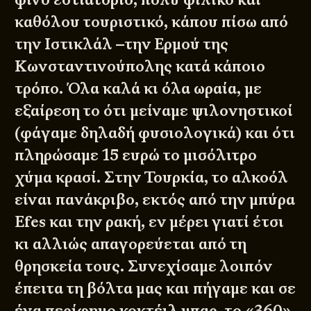
καθόλου τουριστικό, κάπου πίσω από
την Ιστικλάλ –την Ερμού της
Κωνσταντινούπολης κατά κάποιο
τρόπο. Όλα καλά κι όλα ωραία, με
εξαίρεση το ότι μείναμε ψιλονηστικοί
(φάγαμε δηλαδή φυσιολογικά) και ότι
πληρώσαμε 15 ευρώ το μισόλιτρο
χύμα κρασί. Στην Τουρκία, το αλκοόλ
είναι πανάκριβο, εκτός από την μπύρα
Efes και την ρακή, εν μέρει γιατί έτσι
κι αλλιώς απαγορεύεται από τη
θρησκεία τους. Συνεχίσαμε λοιπόν
έπειτα τη βόλτα μας και πήγαμε και σε
ένα περίφημο κοκτέιλ μπαρ, το «360»