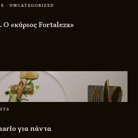
LE
- UNCATEGORIZED
. Ο «κύριος Fortaleza»
GHTS
nario για πάντα