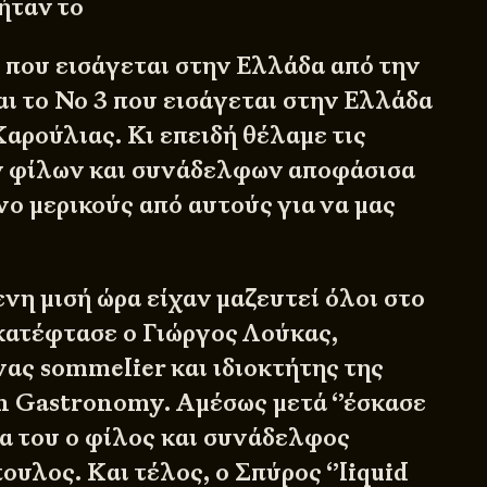
ήταν το
0
που εισάγεται στην Ελλάδα από την
αι το
No 3
που εισάγεται στην Ελλάδα
Καρούλιας
. Κι επειδή θέλαμε τις
ν φίλων και συνάδελφων αποφάσισα
ο μερικούς από αυτούς για να μας
νη μισή ώρα είχαν μαζευτεί όλοι στο
κατέφτασε ο
Γιώργος Λούκας
,
ας sommelier και ιδιοκτήτης της
in Gastronomy
. Αμέσως μετά ‘’έσκασε
πα του ο φίλος και συνάδελφος
υλος. Και τέλος, ο
Σπύρος ‘’liquid