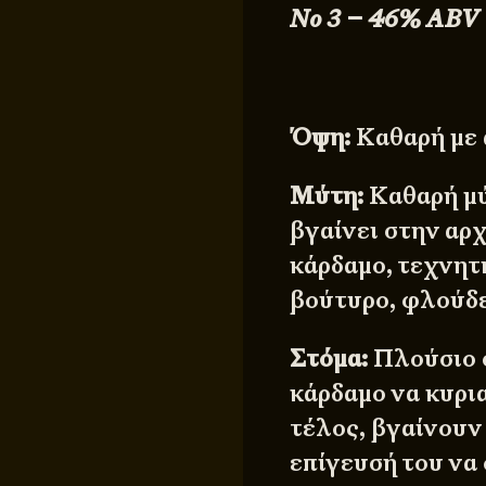
Νο 3
– 46% ABV
Όψη:
Καθαρή με 
Μύτη:
Καθαρή μύ
βγαίνει στην αρχ
κάρδαμο, τεχνητ
βούτυρο, φλούδε
Στόμα:
Πλούσιο σ
κάρδαμο να κυρια
τέλος, βγαίνουν 
επίγευσή του να 