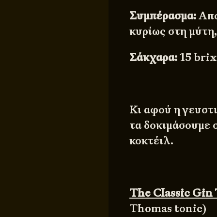
Συμπέρασμα:
Από
κυρίως στη μύτη,
Σάκχαρα
:
15 bri
Κι αφού η γευστι
τα δοκιμάσουμε σ
κοκτέιλ.
The Classic Gin
Thomas tonic)