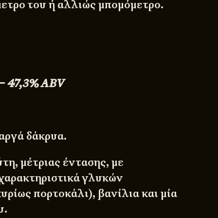
μετρο του ή αλλιώς μπομόμετρο.
– 47,3%
ABV
αργά δάκρυα.
τη, μέτριας έντασης, με
χαρακτηριστικά γλυκών
υρίως πορτοκάλι), βανίλια και μία
υ.