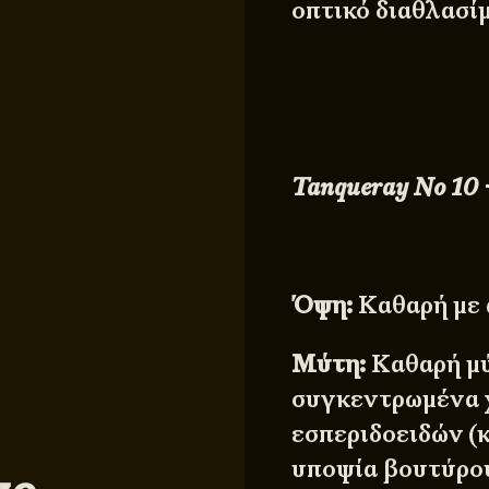
οπτικό διαθλασί
Tanqueray No 10
Όψη:
Καθαρή με 
Μύτη:
Καθαρή μύ
συγκεντρωμένα 
εσπεριδοειδών (κ
υποψία βουτύρο