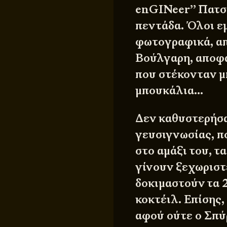
enGINeer’’ Πατσ
πεντάδα. Όλοι ε
φωτογραφικά, απ
Βούλγαρη, αποφα
που στέκονταν μπ
μπουκάλια…
Δεν καθυστερήσα
γευσιγνωσίας, π
στο αμάξι του, τ
γίνουν ξεχωριστ
δοκιμαστούν τα 
κοκτέιλ. Επίσης,
αφού ούτε ο Σπύ