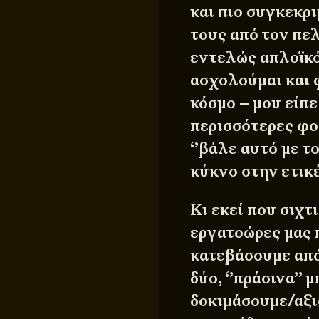
και πιο συγκεκρι
τους από τον πελ
εντελώς απλοϊκό
ασχολούμαι και 
κόσμο – μου είπε
περισσότερες φορ
‘’βάλε αυτό με το
κύκνο στην ετικέ
Κι εκεί που σιχτι
εργατοώρες μας 
κατεβάσουμε από 
δύο, ‘’πράσινα’’
δοκιμάσουμε/αξ