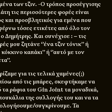
μένα των τζιν. -Ο τρόπος προσέγγισης
άτη τις περισσότερες φορές είναι
ς και προσβλητικός για εμένα που
φέρνω τόσες ετικέτες από όλο τον
 ο Δημήτρης. Και συνέχισε : – τις
ές μου ζητάνε ‘’ένα τζιν τόνικ’’ ή
 κόκκινο καπάκι’’ ή ‘’αυτό με τον
τα’’.
ρίζαμε για τις τελικά χαμένες(;)
πίσω από τις μπάρες, σκεφτήκαμε να
τα ράφια του Gin Joint τα μοναδικά,
 μπουκάλια της συλλογής του και να τα
ιολογήσουμε/συγκρίνουμε. Τα