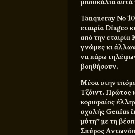
μπουκάλια αυτά 
Tanqueray No 1
εταιρία Diageo κ
από την εταιρία
γνώμες κι άλλω
να πάρω τηλέφων
βοηθήσουν.
Μέσα στην επόμε
Τζόιντ. Πρώτος 
κορυφαίος έλλην
σχολής
Genius 
μύτη’’ με τη βέσ
Σπύρος Αντωνόπο