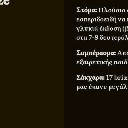
ze
Στόμα:
Πλούσιο σ
εσπεριδοειδή να 
γλυκιά έκδοση (β
στα 7-8 δευτερό
Συμπέρασμα:
Από
εξαιρετικής ποιό
Σάκχαρα:
17 bri
μας έκανε μεγά