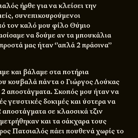
ιαλός
ήρθε για να κλείσει την
μείς, συνεπικουρούμενοι
ό τον καλό μου φίλο Θύμιο
σίσαμε να δούμε αν τα μπουκάλια
ροστά μας ήταν ‘’απλά 2 πράσινα’’
με και βάλαμε στα ποτήρια
ου κουβαλά πάντα ο Γιώργος Λούκας
α 2 αποστάγματα. Σκοπός μου ήταν να
ές γευστικές δοκιμές και ύστερα να
2 αποστάγματα σε κλασσικά τζιν
 μετρήθηκαν και τα σάκχαρα τους
ρος Πατσιαλός πάει πουθενά χωρίς το