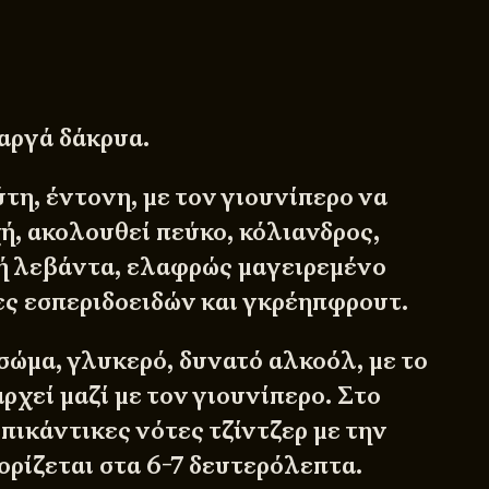
αργά δάκρυα.
τη, έντονη, με τον γιουνίπερο να
ή, ακολουθεί πεύκο, κόλιανδρος,
ή λεβάντα, ελαφρώς μαγειρεμένο
ς εσπεριδοειδών και γκρέηπφρουτ.
ώμα, γλυκερό, δυνατό αλκοόλ, με το
ρχεί μαζί με τον γιουνίπερο. Στο
πικάντικες νότες τζίντζερ με την
ορίζεται στα 6-7 δευτερόλεπτα.